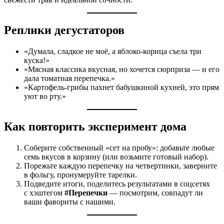
Реплики дегустаторов
«Думала, сладкое не моё, а яблоко‑корица съела три
куска!»
«Мясная классика вкусная, но хочется сюрприза — и его
дала томатная перепечка.»
«Картофель‑грибы пахнет бабушкиной кухней, это прям
уют во рту.»
Как повторить эксперимент дома
Соберите собственный «сет на пробу»: добавьте любые
семь вкусов в корзину (или возьмите готовый набор).
Порежьте каждую перепечку на четвертинки, заверните
в фольгу, пронумеруйте тарелки.
Подведите итоги, поделитесь результатами в соцсетях
с хэштегом
#Перепечки
— посмотрим, совпадут ли
ваши фавориты с нашими.