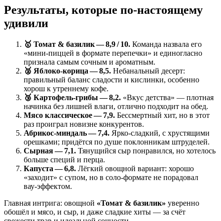
Результаты, которые по‑настоящему
удивили
🥇 Томат & базилик — 8,9 / 10.
Команда назвала его
«мини‑пиццей в формате перепечки» и единогласно
признала самым сочным и ароматным.
🥈 Яблоко‑корица — 8,5.
Небанальный десерт:
правильный баланс сладости и кислинки, особенно
хорош к утреннему кофе.
🥉 Картофель‑грибы — 8,2.
«Вкус детства» — плотная
начинка без лишней влаги, отлично подходит на обед.
Мясо классическое — 7,9.
Бессмертный хит, но в этот
раз проиграл новизне конкурентов.
Абрикос‑миндаль — 7,4.
Ярко‑сладкий, с хрустящими
орешками; придётся по душе поклонникам штруделей.
Сырная — 7,1.
Тянущийся сыр понравился, но хотелось
больше специй и перца.
Капуста — 6,8.
Лёгкий овощной вариант: хорошо
«заходит» с супом, но в соло‑формате не порадовал
вау‑эффектом.
Главная интрига: овощной
«Томат & базилик»
уверенно
обошёл и мясо, и сыр, и даже сладкие хиты — за счёт
свежести трав и идеальной сочности.