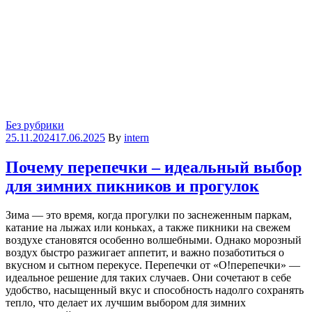
Categories
Без рубрики
25.11.2024
17.06.2025
By
intern
Почему перепечки – идеальный выбор
для зимних пикников и прогулок
Зима — это время, когда прогулки по заснеженным паркам,
катание на лыжах или коньках, а также пикники на свежем
воздухе становятся особенно волшебными. Однако морозный
воздух быстро разжигает аппетит, и важно позаботиться о
вкусном и сытном перекусе. Перепечки от «О!перепечки» —
идеальное решение для таких случаев. Они сочетают в себе
удобство, насыщенный вкус и способность надолго сохранять
тепло, что делает их лучшим выбором для зимних