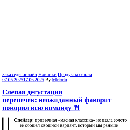
Categories
Заказ еды онлайн
Новинки
Продукты сезона
07.05.2025
17.06.2025
By
Mirtorlp
Слепая дегустация
перепечек: неожиданный фаворит
покорил всю команду 🍴
Спойлер:
привычная «мясная классика» не взяла золото
— её обошёл овощной вариант, который мы раньше