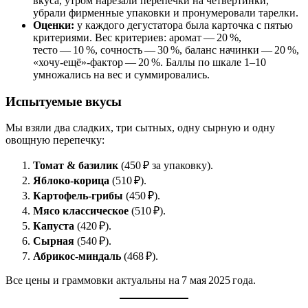
вкуса, утром нарезали перепечки на четвертинки,
убрали фирменные упаковки и пронумеровали тарелки.
Оценки:
у каждого дегустатора была карточка с пятью
критериями. Вес критериев: аромат — 20 %,
тесто — 10 %, сочность — 30 %, баланс начинки — 20 %,
«хочу‑ещё»‑фактор — 20 %. Баллы по шкале 1–10
умножались на вес и суммировались.
Испытуемые вкусы
Мы взяли два сладких, три сытных, одну сырную и одну
овощную перепечку:
Томат & базилик
(450 ₽ за упаковку).
Яблоко‑корица
(510 ₽).
Картофель‑грибы
(450 ₽).
Мясо классическое
(510 ₽).
Капуста
(420 ₽).
Сырная
(540 ₽).
Абрикос‑миндаль
(468 ₽).
Все цены и граммовки актуальны на 7 мая 2025 года.