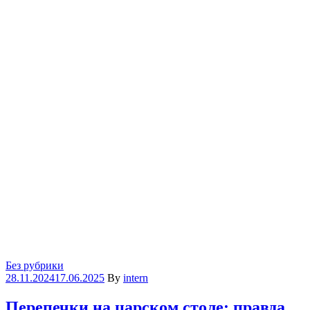
Categories
Без рубрики
28.11.2024
17.06.2025
By
intern
Перепечки на царском столе: правда