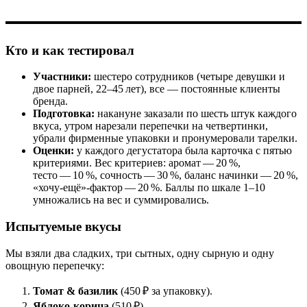
Кто и как тестировал
Участники:
шестеро сотрудников (четыре девушки и
двое парней, 22–45 лет), все — постоянные клиенты
бренда.
Подготовка:
накануне заказали по шесть штук каждого
вкуса, утром нарезали перепечки на четвертинки,
убрали фирменные упаковки и пронумеровали тарелки.
Оценки:
у каждого дегустатора была карточка с пятью
критериями. Вес критериев: аромат — 20 %,
тесто — 10 %, сочность — 30 %, баланс начинки — 20 %,
«хочу‑ещё»‑фактор — 20 %. Баллы по шкале 1–10
умножались на вес и суммировались.
Испытуемые вкусы
Мы взяли два сладких, три сытных, одну сырную и одну
овощную перепечку:
Томат & базилик
(450 ₽ за упаковку).
Яблоко‑корица
(510 ₽).