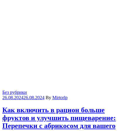
Categories
Без рубрики
26.08.2024
26.08.2024
By
Mirtorlp
Как включить в рацион больше
фруктов и улучшить пищеварение:
Перепечки с абрикосом для вашего