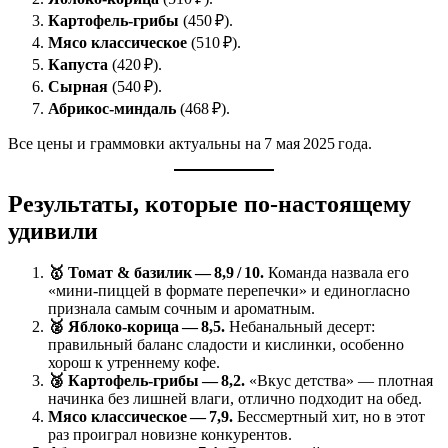
Картофель‑грибы
(450 ₽).
Мясо классическое
(510 ₽).
Капуста
(420 ₽).
Сырная
(540 ₽).
Абрикос‑миндаль
(468 ₽).
Все цены и граммовки актуальны на 7 мая 2025 года.
Результаты, которые по‑настоящему
удивили
🥇 Томат & базилик — 8,9 / 10.
Команда назвала его
«мини‑пиццей в формате перепечки» и единогласно
признала самым сочным и ароматным.
🥈 Яблоко‑корица — 8,5.
Небанальный десерт:
правильный баланс сладости и кислинки, особенно
хорош к утреннему кофе.
🥉 Картофель‑грибы — 8,2.
«Вкус детства» — плотная
начинка без лишней влаги, отлично подходит на обед.
Мясо классическое — 7,9.
Бессмертный хит, но в этот
раз проиграл новизне конкурентов.