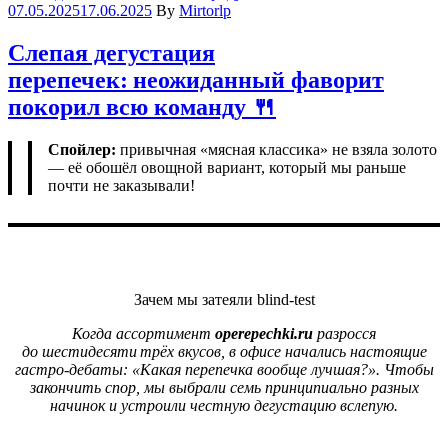
07.05.2025
17.06.2025
By
Mirtorlp
Слепая дегустация
перепечек: неожиданный фаворит
покорил всю команду 🍴
Спойлер:
привычная «мясная классика» не взяла золото
— её обошёл овощной вариант, который мы раньше
почти не заказывали!
Зачем мы затеяли blind‑test
Когда ассортимент
operepechki.ru
разросся
до шестидесяти трёх вкусов, в офисе начались настоящие
гастро‑дебаты: «Какая перепечка вообще лучшая?». Чтобы
закончить спор, мы выбрали семь принципиально разных
начинок и устроили честную дегустацию вслепую.