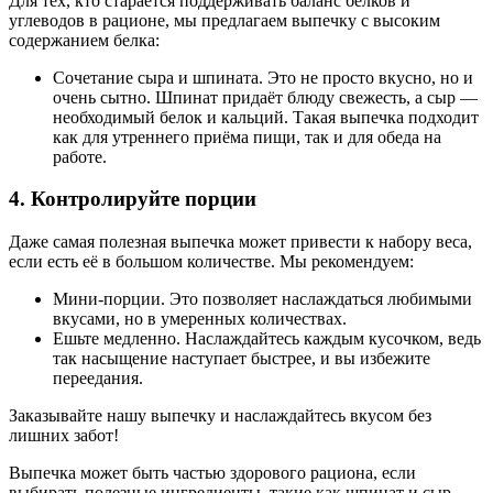
Для тех, кто старается поддерживать баланс белков и
углеводов в рационе, мы предлагаем выпечку с высоким
содержанием белка:
Сочетание сыра и шпината. Это не просто вкусно, но и
очень сытно. Шпинат придаёт блюду свежесть, а сыр —
необходимый белок и кальций. Такая выпечка подходит
как для утреннего приёма пищи, так и для обеда на
работе.
4. Контролируйте порции
Даже самая полезная выпечка может привести к набору веса,
если есть её в большом количестве. Мы рекомендуем:
Мини-порции. Это позволяет наслаждаться любимыми
вкусами, но в умеренных количествах.
Ешьте медленно. Наслаждайтесь каждым кусочком, ведь
так насыщение наступает быстрее, и вы избежите
переедания.
Заказывайте нашу выпечку и наслаждайтесь вкусом без
лишних забот!
Выпечка может быть частью здорового рациона, если
выбирать полезные ингредиенты, такие как шпинат и сыр.