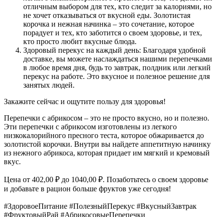
отличным выбором для тех, кто следит за калориями, но
не хочет отказываться от вкусной еды. Золотистая
корочка и нежная начинка – это сочетание, которое
порадует и тех, кто заботится о своем здоровье, и тех,
кто просто любит вкусные блюда.
Здоровый перекус на каждый день: Благодаря удобной
доставке, вы можете наслаждаться нашими перепечками
в любое время дня, будь то завтрак, полдник или легкий
перекус на работе. Это вкусное и полезное решение для
занятых людей.
Закажите сейчас и ощутите пользу для здоровья!
Перепечки с абрикосом – это не просто вкусно, но и полезно.
Эти перепечки с абрикосом изготовлены из легкого
низкокалорийного пресного теста, которое обжаривается до
золотистой корочки. Внутри вы найдете аппетитную начинку
из нежного абрикоса, которая придает им мягкий и кремовый
вкус.
Цена от 402,00 ₽ до 1040,00 ₽. Позаботьтесь о своем здоровье
и добавьте в рацион больше фруктов уже сегодня!
#ЗдоровоеПитание #ПолезныйПерекус #ВкусныйЗавтрак
#ФруктовыйРай #АбрикосовыеПерепечки