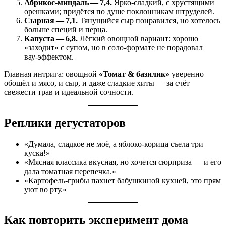
Абрикос‑миндаль — 7,4.
Ярко‑сладкий, с хрустящими
орешками; придётся по душе поклонникам штруделей.
Сырная — 7,1.
Тянущийся сыр понравился, но хотелось
больше специй и перца.
Капуста — 6,8.
Лёгкий овощной вариант: хорошо
«заходит» с супом, но в соло‑формате не порадовал
вау‑эффектом.
Главная интрига: овощной
«Томат & базилик»
уверенно
обошёл и мясо, и сыр, и даже сладкие хиты — за счёт
свежести трав и идеальной сочности.
Реплики дегустаторов
«Думала, сладкое не моё, а яблоко‑корица съела три
куска!»
«Мясная классика вкусная, но хочется сюрприза — и его
дала томатная перепечка.»
«Картофель‑грибы пахнет бабушкиной кухней, это прям
уют во рту.»
Как повторить эксперимент дома