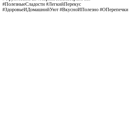
#ПолезныеСладости #ЛегкийПерекус
#ЗдоровьеИДомашнийУют #ВкусноИПолезно #ОПерепечки