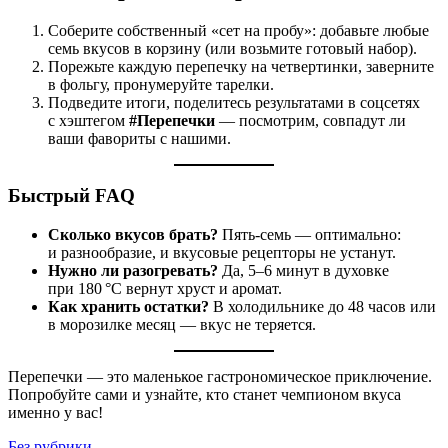
Соберите собственный «сет на пробу»: добавьте любые
семь вкусов в корзину (или возьмите готовый набор).
Порежьте каждую перепечку на четвертинки, заверните
в фольгу, пронумеруйте тарелки.
Подведите итоги, поделитесь результатами в соцсетях
с хэштегом
#Перепечки
— посмотрим, совпадут ли
ваши фавориты с нашими.
Быстрый FAQ
Сколько вкусов брать?
Пять‑семь — оптимально:
и разнообразие, и вкусовые рецепторы не устанут.
Нужно ли разогревать?
Да, 5–6 минут в духовке
при 180 °C вернут хруст и аромат.
Как хранить остатки?
В холодильнике до 48 часов или
в морозилке месяц — вкус не теряется.
Перепечки — это маленькое гастрономическое приключение.
Попробуйте сами и узнайте, кто станет чемпионом вкуса
именно у вас!
Categories
Без рубрики