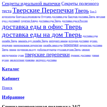
Секреты идеальной выпечки
Секреты полезного
Тверские Перепечки
Тверь
теста
Топ-5
агрегаторы
бонусы и промокоды
будущее доставки еды
быстрая доставка Тверь
вкусная
еда с доставкой
горячие блюда
доставка еды Тверь
доставка еды в России
доставка еды в офис Тверь
доставка еды на дом Тверь
доставка еды
онлайн Тверь
заказать еду онлайн Тверь
интернет-заказы
история доставки
кухни-
перепечки
призраки
национальные перепечки
онлайн заказ еды
перепечки доставка
Тверь
пицца
подписки на еду
роботы-курьеры
русская кухня Тверь
свежие
тверские перепечки
ингредиенты
суши
трекинг доставки
умные
кухни
экологичная упаковка
экспресс-доставка
Каталог
Кабинет
Поиск
Избранное
Специализированная поддержка 24/7