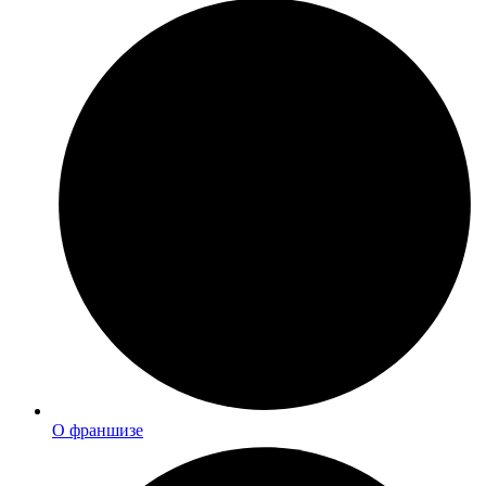
О франшизе