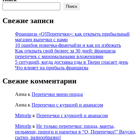
Поиск
Свежие записи
Франшиза «О!Перепечки»: как открыть прибыльный
магазин выпечки с нами
10 ошибок новичка-франчайзи и как их избежать
Как открыть свой бизнес за 30 дней: франшиза
перепечек с минимальными вложениями
5 ситуаций, когда доставка еды в Твери спасает день
Что влияет на прибыль франшизы
Свежие комментарии
Анна
к
Перепечки мини-пицца
Анна
к
Перепечки с курицей и ананасом
Mirtorlp
к
Перепечки с курицей и ананасом
Mirtorlp
к
Не только перепечки: пицца, манты,
пельмени, пироги и напитки в “О, Перепечки!” Вкусно,
сытно, разнообразно!